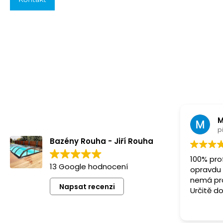
M
p
Bazény Rouha - Jiří Rouha
100% pro
13 Google hodnocení
opravdu p
nemá prob
Napsat recenzi
Určitě do