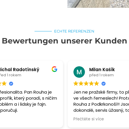
ECHTE REFERENZEN
Bewertungen unserer Kunden
ichal Radotínský
Milan Kašík
řed 1 rokem
před 1 rokem
fesionalita. Pan Rouha je
Jen ne pražské firmy, to p
rofík, který poradí, s ničím
ve všech řemeslech! Prot
lém a i lidsky je fajn.
Rouha z Podkrkonoší!! Jsou
poručuji.
dokonalé, servis úžasný, t
zkušenost! Snad to vydrží,
Přečtěte si více
děkujeme firmě a zejmén
Jiřímu Rouhovi a jeho ctěn