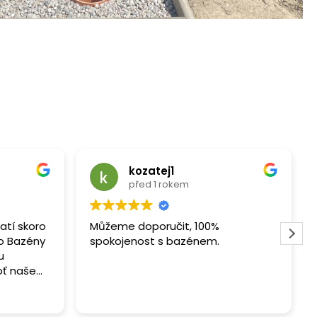
kozatej1
před 1 rokem
latí skoro
Můžeme doporučit, 100%
o Bazény
spokojenost s bazénem.
oť naše
 a proto
a panu
é choti.