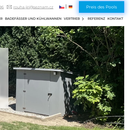
Preis des Pools
96
rouha.jiri@seznam.cz
ER
BADEFÄSSER UND KÜHLWANNEN
VERTRIEB
REFERENZ
KONTAKT